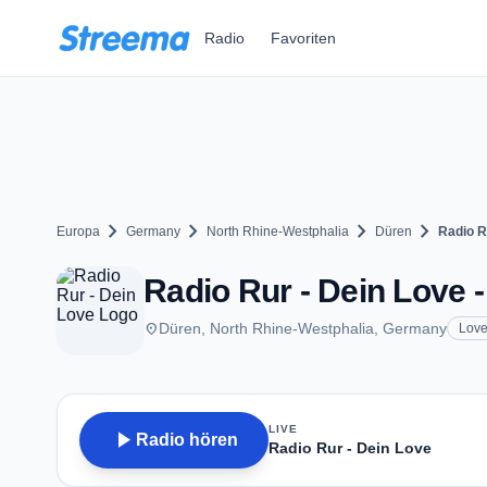
Zum Hauptinhalt springen
Radio
Favoriten
chevron_right
chevron_right
chevron_right
chevron_right
Europa
Germany
North Rhine-Westphalia
Düren
Radio R
Radio Rur - Dein Love 
place
Düren, North Rhine-Westphalia, Germany
Love
LIVE
play_arrow
Radio hören
Radio Rur - Dein Love