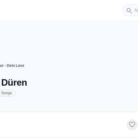
Sender
search
ur - Dein Love
- Düren
 Songs
favorite