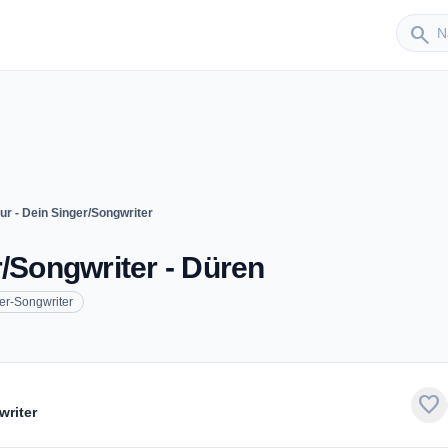
Sender
search
ur - Dein Singer/Songwriter
r/Songwriter - Düren
er-Songwriter
favorite
writer