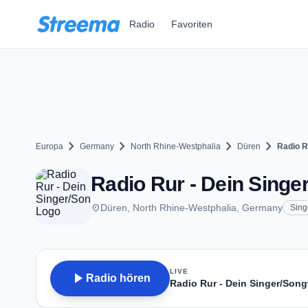
Zum Hauptinhalt springen
Radio
Favoriten
chevron_right
chevron_right
chevron_right
chevron_right
Europa
Germany
North Rhine-Westphalia
Düren
Radio R
Radio Rur - Dein Singe
place
Düren, North Rhine-Westphalia, Germany
Sing
LIVE
play_arrow
Radio hören
Radio Rur - Dein Singer/Song