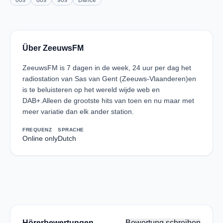
00s
80s
90s
Dance
Über ZeeuwsFM
ZeeuwsFM is 7 dagen in de week, 24 uur per dag het
radiostation van Sas van Gent (Zeeuws-Vlaanderen)en
is te beluisteren op het wereld wijde web en
DAB+.Alleen de grootste hits van toen en nu maar met
meer variatie dan elk ander station.
FREQUENZ
SPRACHE
Online only
Dutch
Hörerbewertungen
Bewertung schreiben