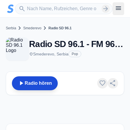
Zum Hauptinhalt springen
Sender suchen
menu
search
arrow_forward
chevron_right
chevron_right
Serbia
Smederevo
Radio SD 96.1
Radio SD 96.1 - FM 96.1 - Smederevo
place
Smederevo, Serbia
Pop
play_arrow
favorite
share
Radio hören