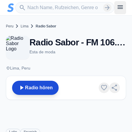
Zum Hauptinhalt springen
Sender suchen
menu
search
arrow_forward
chevron_right
chevron_right
Peru
Lima
Radio Sabor
Radio Sabor - FM 106.7 - Lima
Esta de moda
place
Lima, Peru
play_arrow
favorite
share
Radio hören