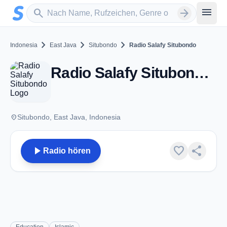
Zum Hauptinhalt springen
Sender suchen
menu
search
arrow_forward
chevron_right
chevron_right
chevron_right
Indonesia
East Java
Situbondo
Radio Salafy Situbondo
Radio Salafy Situbondo - Situbondo
place
Situbondo, East Java, Indonesia
play_arrow
favorite
share
Radio hören