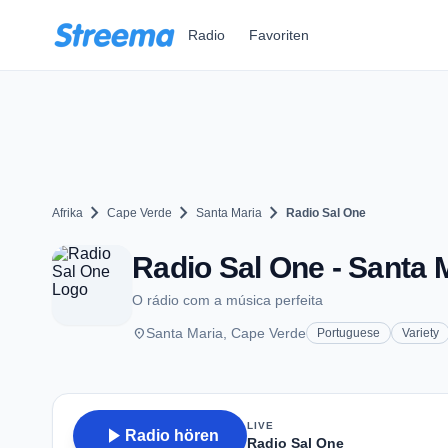
Zum Hauptinhalt springen
Radio
Favoriten
chevron_right
chevron_right
chevron_right
Afrika
Cape Verde
Santa Maria
Radio Sal One
Radio Sal One - Santa 
O rádio com a música perfeita
place
Santa Maria, Cape Verde
Portuguese
Variety
LIVE
play_arrow
Radio hören
Radio Sal One