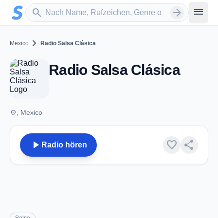
Zum Hauptinhalt springen
Sender suchen
menu
search
arrow_forward
chevron_right
Mexico
Radio Salsa Clásica
Radio Salsa Clásica
place
, Mexico
play_arrow
favorite
share
Radio hören