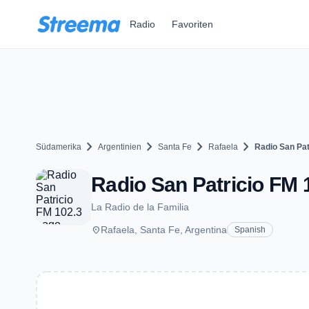
Zum Hauptinhalt springen
Radio
Favoriten
chevron_right
chevron_right
chevron_right
chevron_right
Südamerika
Argentinien
Santa Fe
Rafaela
Radio San Pat
Radio San Patricio FM 1
La Radio de la Familia
place
Rafaela, Santa Fe, Argentina
Spanish