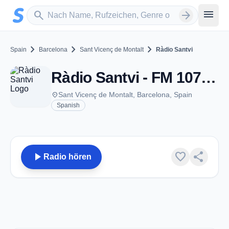
Zum Hauptinhalt springen
Sender suchen
menu
search
arrow_forward
chevron_right
chevron_right
chevron_right
Spain
Barcelona
Sant Vicenç de Montalt
Ràdio Santvi
Ràdio Santvi - FM 107.4 - Sant Vicenç de Montalt
place
Sant Vicenç de Montalt, Barcelona, Spain
Spanish
play_arrow
favorite
share
Radio hören