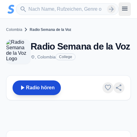
Zum Hauptinhalt springen
Sender suchen
menu
search
arrow_forward
chevron_right
Colombia
Radio Semana de la Voz
Radio Semana de la Voz
place
, Colombia
College
play_arrow
favorite
share
Radio hören