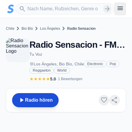
Zum Hauptinhalt springen
Sender suchen
menu
search
arrow_forward
chevron_right
chevron_right
chevron_right
Chile
Bio Bío
Los Ángeles
Radio Sensacion
Radio Sensacion - FM 99.1 - Los Ángeles
Tu Voz
place
Los Ángeles, Bio Bío, Chile
Electronic
Pop
Reggaeton
World
star
star
star
star
star
5.0
· 1 Bewertungen
play_arrow
favorite
share
Radio hören