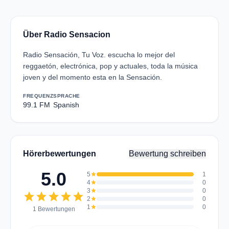
Über Radio Sensacion
Radio Sensación, Tu Voz. escucha lo mejor del
reggaetón, electrónica, pop y actuales, toda la música
joven y del momento esta en la Sensación.
FREQUENZ
SPRACHE
99.1 FM
Spanish
Hörerbewertungen
Bewertung schreiben
5.0
5
star
1
4
star
0
3
star
0
star
star
star
star
star
2
star
0
1
star
0
1 Bewertungen