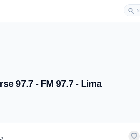
Sender
search
se 97.7 - FM 97.7 - Lima
favorite
.7