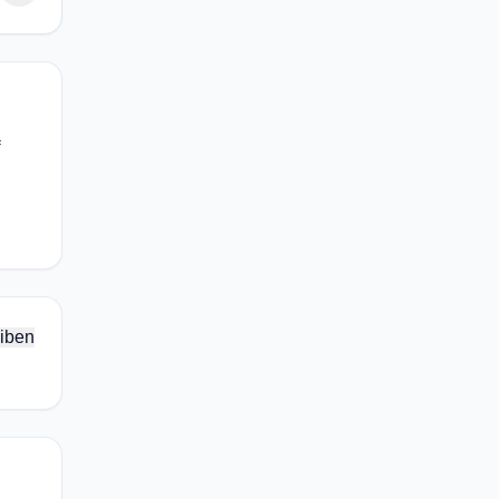
f
iben