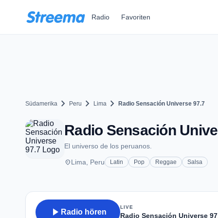
Zum Hauptinhalt springen
Radio
Favoriten
chevron_right
chevron_right
chevron_right
Südamerika
Peru
Lima
Radio Sensación Universe 97.7
Radio Sensación Univer
El universo de los peruanos.
place
Lima, Peru
Latin
Pop
Reggae
Salsa
LIVE
play_arrow
Radio hören
Radio Sensación Universe 97