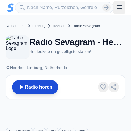
Zum Hauptinhalt springen
Sender suchen
menu
search
arrow_forward
chevron_right
chevron_right
chevron_right
Netherlands
Limburg
Heerlen
Radio Sevagram
Radio Sevagram - Heerlen
Het leukste en gezelligste station!
place
Heerlen, Limburg, Netherlands
play_arrow
favorite
share
Radio hören