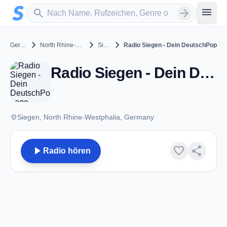
Zum Hauptinhalt springen
Sender suchen
menu
search
arrow_forward
chevron_right
chevron_right
chevron_right
Germany
North Rhine-Westphalia
Siegen
Radio Siegen - Dein DeutschPop
Radio Siegen - Dein DeutschPop - Siegen
place
Siegen, North Rhine-Westphalia, Germany
play_arrow
favorite
share
Radio hören