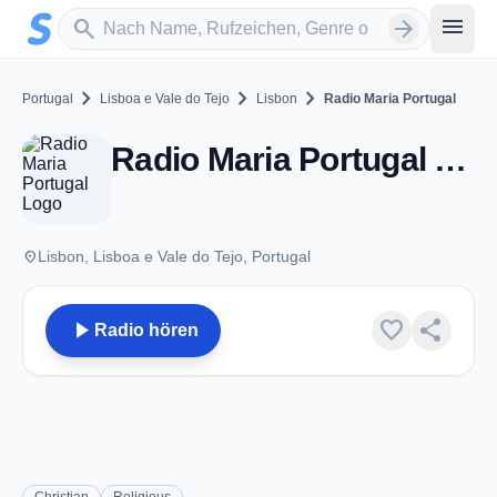
Zum Hauptinhalt springen
Sender suchen
menu
search
arrow_forward
chevron_right
chevron_right
chevron_right
Portugal
Lisboa e Vale do Tejo
Lisbon
Radio Maria Portugal
Radio Maria Portugal - FM 102.2 - Lisbon
place
Lisbon, Lisboa e Vale do Tejo, Portugal
play_arrow
favorite
share
Radio hören