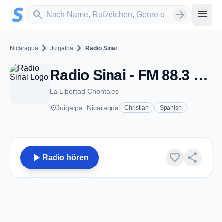
Zum Hauptinhalt springen
Sender suchen
menu
search
arrow_forward
chevron_right
chevron_right
Nicaragua
Juigalpa
Radio Sinai
Radio Sinai - FM 88.3 - Juigalpa
La Libertad Chontales
place
Juigalpa, Nicaragua
Christian
Spanish
play_arrow
favorite
share
Radio hören