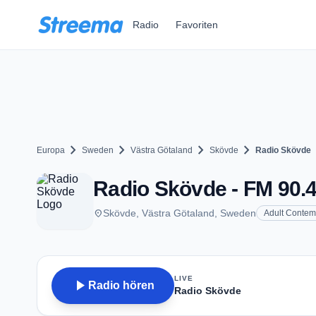
Zum Hauptinhalt springen
Radio
Favoriten
chevron_right
chevron_right
chevron_right
chevron_right
Europa
Sweden
Västra Götaland
Skövde
Radio Skövde
Radio Skövde - FM 90.4
place
Skövde, Västra Götaland, Sweden
Adult Contem
LIVE
play_arrow
Radio hören
Radio Skövde