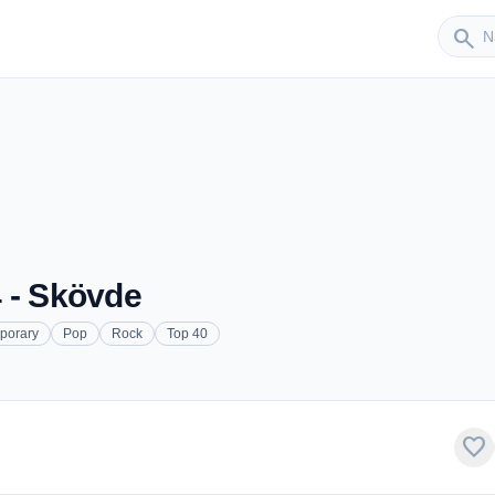
Sender
search
 - Skövde
porary
Pop
Rock
Top 40
favorite