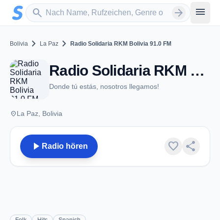
Zum Hauptinhalt springen
Sender suchen
menu
search
arrow_forward
chevron_right
chevron_right
Bolivia
La Paz
Radio Solidaria RKM Bolivia 91.0 FM
Radio Solidaria RKM Bolivia 91.0 FM - FM 91.0 - La Paz
Donde tú estás, nosotros llegamos!
place
La Paz, Bolivia
play_arrow
favorite
share
Radio hören