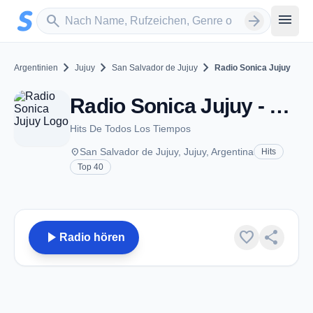
Zum Hauptinhalt springen
Sender suchen
menu
search
arrow_forward
chevron_right
chevron_right
chevron_right
Argentinien
Jujuy
San Salvador de Jujuy
Radio Sonica Jujuy
Radio Sonica Jujuy - FM 95.3 - San Salvador de Jujuy
Hits De Todos Los Tiempos
place
San Salvador de Jujuy, Jujuy, Argentina
Hits
Top 40
play_arrow
favorite
share
Radio hören