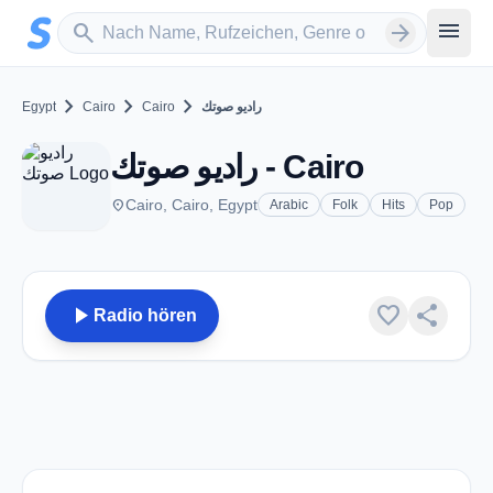
Zum Hauptinhalt springen
Sender suchen
menu
search
arrow_forward
chevron_right
chevron_right
chevron_right
Egypt
Cairo
Cairo
راديو صوتك
راديو صوتك - Cairo
place
Cairo, Cairo, Egypt
Arabic
Folk
Hits
Pop
play_arrow
favorite
share
Radio hören