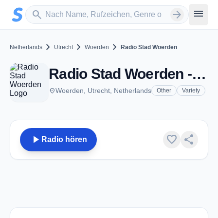
Zum Hauptinhalt springen
Sender suchen
menu
search
arrow_forward
chevron_right
chevron_right
chevron_right
Netherlands
Utrecht
Woerden
Radio Stad Woerden
Radio Stad Woerden - Woerden
place
Woerden, Utrecht, Netherlands
Other
Variety
play_arrow
favorite
share
Radio hören