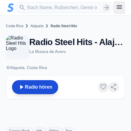
Zum Hauptinhalt springen
Sender suchen
menu
search
arrow_forward
chevron_right
chevron_right
Costa Rica
Alajuela
Radio Steel Hits
Radio Steel Hits - Alajuela
La Musica de Acero
place
Alajuela, Costa Rica
play_arrow
favorite
share
Radio hören