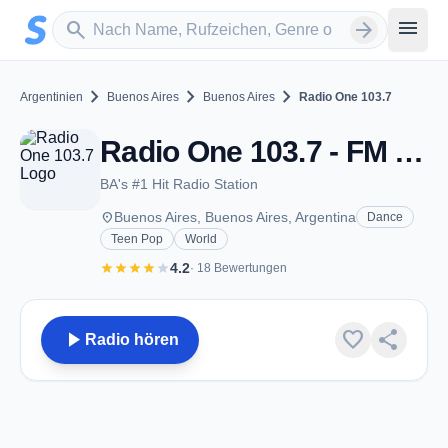
Zum Hauptinhalt springen
Sender suchen
menu
search
arrow_forward
chevron_right
chevron_right
chevron_right
Argentinien
Buenos Aires
Buenos Aires
Radio One 103.7
Radio One 103.7 - FM 103.7 - Buenos Aires
BA's #1 Hit Radio Station
place
Buenos Aires, Buenos Aires, Argentina
Dance
Teen Pop
World
star
star
star
star
star
4.2
· 18 Bewertungen
play_arrow
favorite
share
Radio hören