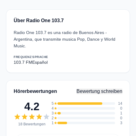
Über Radio One 103.7
Radio One 103.7 es una radio de Buenos Aires -
Argentina, que transmite musica Pop, Dance y World
Music.
FREQUENZ
SPRACHE
103.7 FM
Español
Hörerbewertungen
Bewertung schreiben
4.2
5
star
14
4
star
0
3
star
1
star
star
star
star
star
2
star
0
1
star
3
18 Bewertungen