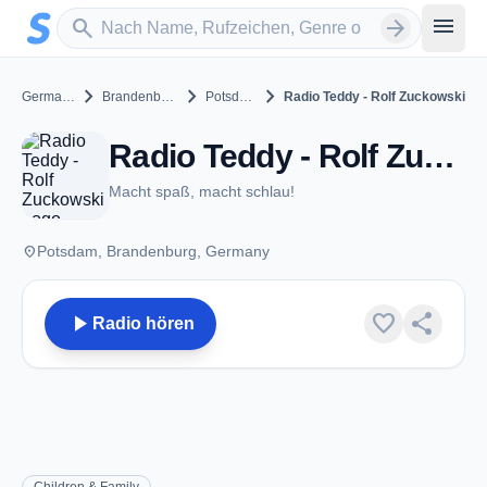
Zum Hauptinhalt springen
Sender suchen
menu
search
arrow_forward
chevron_right
chevron_right
chevron_right
Germany
Brandenburg
Potsdam
Radio Teddy - Rolf Zuckowski
Radio Teddy - Rolf Zuckowski - Potsdam
Macht spaß, macht schlau!
place
Potsdam, Brandenburg, Germany
play_arrow
favorite
share
Radio hören