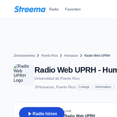
Zum Hauptinhalt springen
Radio
Favoriten
chevron_right
chevron_right
chevron_right
Zentralamerika
Puerto Rico
Humacao
Radio Web UPRH
Radio Web UPRH - Hu
Universidad de Puerto Rico
place
Humacao, Puerto Rico
College
Information
LIVE
play_arrow
Radio hören
Radio Web UPRH