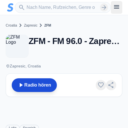
Zum Hauptinhalt springen
Sender suchen
menu
search
arrow_forward
chevron_right
chevron_right
Croatia
Zapresic
ZFM
ZFM - FM 96.0 - Zapresic
place
Zapresic, Croatia
play_arrow
favorite
share
Radio hören