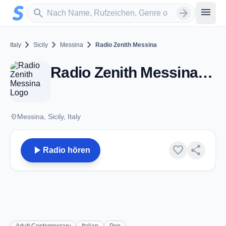
Zum Hauptinhalt springen
Sender suchen
menu
search
arrow_forward
chevron_right
chevron_right
chevron_right
Italy
Sicily
Messina
Radio Zenith Messina
Radio Zenith Messina - FM 98.9 / 95.7 - Messina
place
Messina, Sicily, Italy
play_arrow
favorite
share
Radio hören