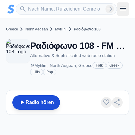
Zum Hauptinhalt springen
Sender suchen
menu
search
arrow_forward
chevron_right
chevron_right
chevron_right
Greece
North Aegean
Mytilini
Ραδιόφωνο 108
Ραδιόφωνο 108 - FM 108.1 - Mytilini
Alternative & Sophisticated web radio station.
place
Mytilini, North Aegean, Greece
Folk
Greek
Hits
Pop
play_arrow
favorite
share
Radio hören