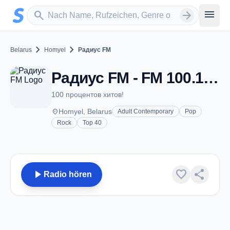
Zum Hauptinhalt springen
Sender suchen
menu
search
arrow_forward
chevron_right
chevron_right
Belarus
Homyel
Радиус FM
Радиус FM - FM 100.1 - Homyel
100 процентов хитов!
place
Homyel, Belarus
Adult Contemporary
Pop
Rock
Top 40
play_arrow
favorite
share
Radio hören