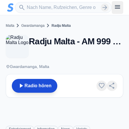
Zum Hauptinhalt springen
Sender suchen
menu
search
arrow_forward
chevron_right
chevron_right
Malta
Gwardamanga
Radju Malta
Radju Malta - AM 999 - Gwardamanga
place
Gwardamanga, Malta
play_arrow
favorite
share
Radio hören