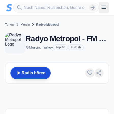
Zum Hauptinhalt springen
Sender suchen
menu
search
arrow_forward
chevron_right
chevron_right
Turkey
Mersin
Radyo Metropol
Radyo Metropol - FM 101.8 - Mersin
place
Mersin, Turkey
Top 40
Turkish
play_arrow
favorite
share
Radio hören