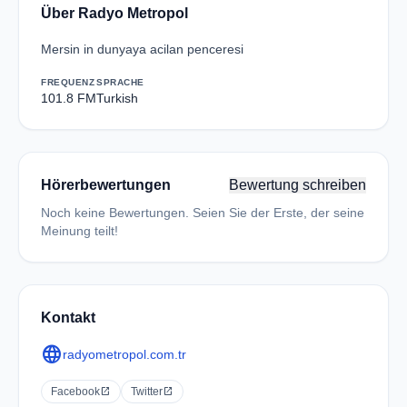
Über Radyo Metropol
Mersin in dunyaya acilan penceresi
FREQUENZ
SPRACHE
101.8 FM
Turkish
Hörerbewertungen
Bewertung schreiben
Noch keine Bewertungen. Seien Sie der Erste, der seine
Meinung teilt!
Kontakt
language
radyometropol.com.tr
Facebook
open_in_new
Twitter
open_in_new