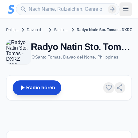
Zum Hauptinhalt springen
Sender suchen
menu
search
arrow_forward
chevron_right
chevron_right
chevron_right
Philippines
Davao del Norte
Santo Tomas
Radyo Natin Sto. Tomas - DXRZ
Radyo Natin Sto. Tomas - DXRZ - FM 105.3 - Santo Tomas
place
Santo Tomas, Davao del Norte, Philippines
play_arrow
favorite
share
Radio hören