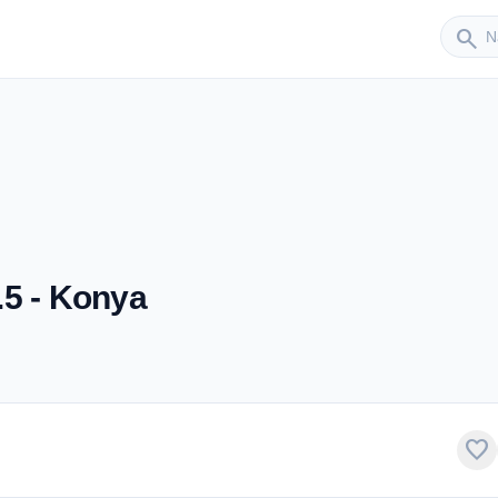
Sender
search
.5 - Konya
favorite