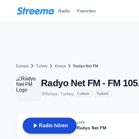
Zum Hauptinhalt springen
Radio
Favoriten
chevron_right
chevron_right
chevron_right
Europa
Turkey
Konya
Radyo Net FM
Radyo Net FM - FM 105
place
Konya, Turkey
Culture
Turkish
LIVE
play_arrow
Radio hören
Radyo Net FM