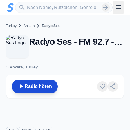
Zum Hauptinhalt springen
Sender suchen
menu
search
arrow_forward
chevron_right
chevron_right
Turkey
Ankara
Radyo Ses
Radyo Ses - FM 92.7 - Ankara
place
Ankara, Turkey
play_arrow
favorite
share
Radio hören