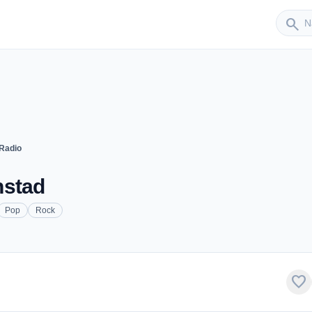
Sender
search
Radio
nstad
Pop
Rock
favorite