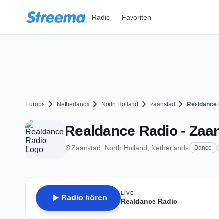
Zum Hauptinhalt springen
Radio
Favoriten
chevron_right
chevron_right
chevron_right
chevron_right
Europa
Netherlands
North Holland
Zaanstad
Realdance 
Realdance Radio - Zaa
place
Zaanstad, North Holland, Netherlands
Dance
LIVE
play_arrow
Radio hören
Realdance Radio