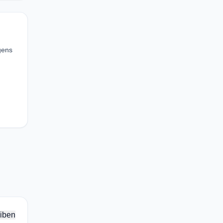
gens
iben