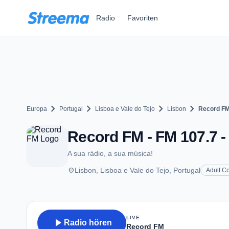
Zum Hauptinhalt springen
Radio
Favoriten
chevron_right
chevron_right
chevron_right
chevron_right
Europa
Portugal
Lisboa e Vale do Tejo
Lisbon
Record F
Record FM - FM 107.7 -
A sua rádio, a sua música!
place
Lisbon, Lisboa e Vale do Tejo, Portugal
Adult C
LIVE
play_arrow
Radio hören
Record FM