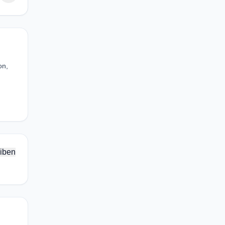
on,
iben