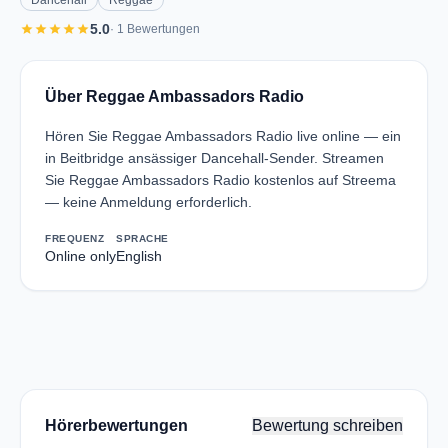
Dancehall
Reggae
star
star
star
star
star
5.0
· 1 Bewertungen
Über Reggae Ambassadors Radio
Hören Sie Reggae Ambassadors Radio live online — ein
in Beitbridge ansässiger Dancehall-Sender. Streamen
Sie Reggae Ambassadors Radio kostenlos auf Streema
— keine Anmeldung erforderlich.
FREQUENZ
SPRACHE
Online only
English
Hörerbewertungen
Bewertung schreiben