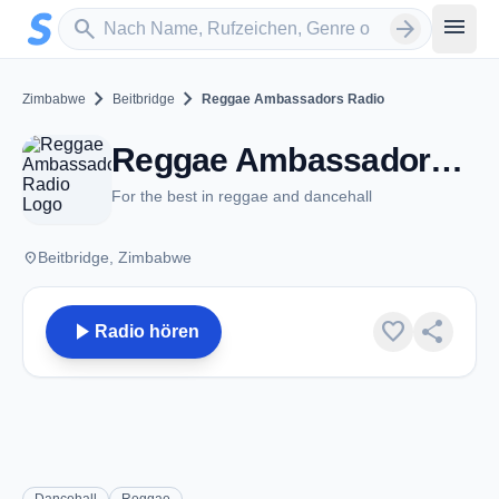
Zum Hauptinhalt springen
Sender suchen
menu
search
arrow_forward
chevron_right
chevron_right
Zimbabwe
Beitbridge
Reggae Ambassadors Radio
Reggae Ambassadors Radio - Beitbridge
For the best in reggae and dancehall
place
Beitbridge, Zimbabwe
play_arrow
favorite
share
Radio hören