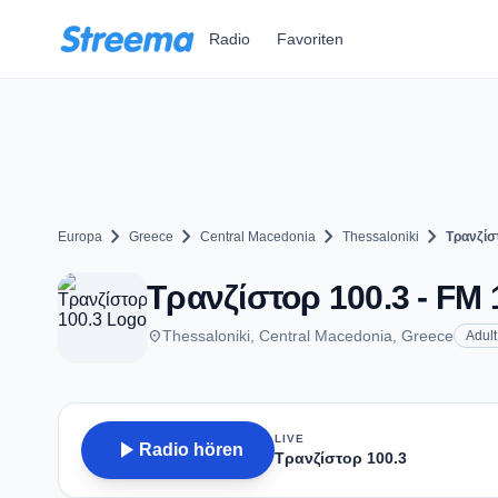
Zum Hauptinhalt springen
Radio
Favoriten
chevron_right
chevron_right
chevron_right
chevron_right
Europa
Greece
Central Macedonia
Thessaloniki
Τρανζίσ
Τρανζίστορ 100.3 - FM 1
place
Thessaloniki, Central Macedonia, Greece
Adul
LIVE
play_arrow
Radio hören
Τρανζίστορ 100.3