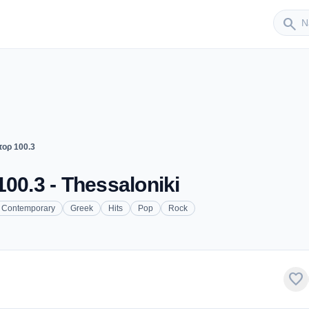
Sender
search
τορ 100.3
00.3 - Thessaloniki
t Contemporary
Greek
Hits
Pop
Rock
favorite