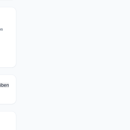
us
iben