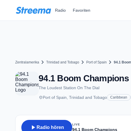
Zum Hauptinhalt springen
Radio
Favoriten
chevron_right
chevron_right
chevron_right
Zentralamerika
Trinidad and Tobago
Port of Spain
94.1 Boo
94.1 Boom Champions - 
The Loudest Station On The Dial
place
Port of Spain, Trinidad and Tobago
Caribbean
LIVE
play_arrow
Radio hören
94.1 Boom Champions