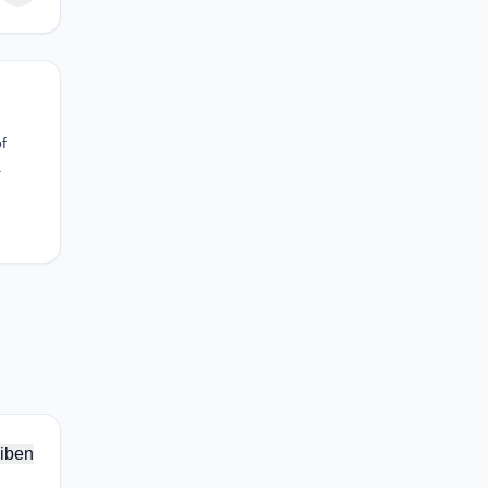
f
.
iben