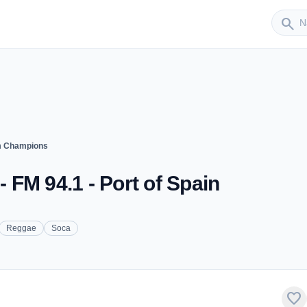
Sender
search
m Champions
FM 94.1 - Port of Spain
Reggae
Soca
favorite