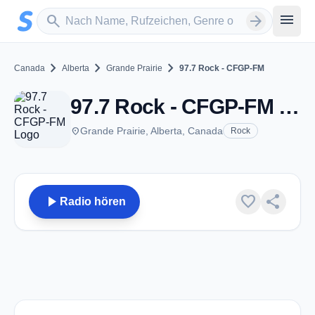
Zum Hauptinhalt springen
Sender suchen
menu
search
arrow_forward
chevron_right
chevron_right
chevron_right
Canada
Alberta
Grande Prairie
97.7 Rock - CFGP-FM
97.7 Rock - CFGP-FM - FM 97.7 - Grande Prairie, AB
place
Grande Prairie, Alberta, Canada
Rock
play_arrow
favorite
share
Radio hören