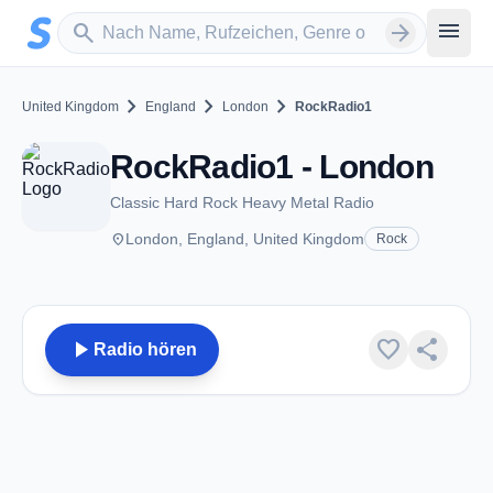
Zum Hauptinhalt springen
Sender suchen
menu
search
arrow_forward
chevron_right
chevron_right
chevron_right
United Kingdom
England
London
RockRadio1
RockRadio1 - London
Classic Hard Rock Heavy Metal Radio
place
London, England, United Kingdom
Rock
play_arrow
favorite
share
Radio hören