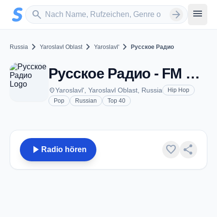
Zum Hauptinhalt springen
Sender suchen
menu
search
arrow_forward
chevron_right
chevron_right
chevron_right
Russia
Yaroslavl Oblast
Yaroslavl'
Русское Радио
Русское Радио - FM 102.6 - Yaroslavl'
place
Yaroslavl', Yaroslavl Oblast, Russia
Hip Hop
Pop
Russian
Top 40
play_arrow
favorite
share
Radio hören