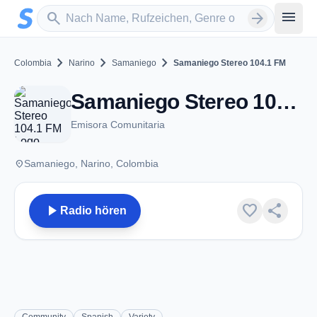
Zum Hauptinhalt springen
Sender suchen
menu
search
arrow_forward
chevron_right
chevron_right
chevron_right
Colombia
Narino
Samaniego
Samaniego Stereo 104.1 FM
Samaniego Stereo 104.1 FM - FM 104.1 - Samaniego
Emisora Comunitaria
place
Samaniego, Narino, Colombia
play_arrow
favorite
share
Radio hören