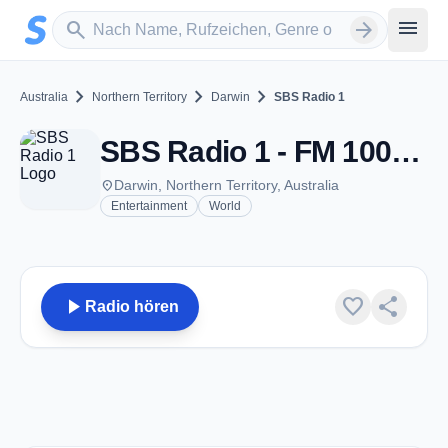
Zum Hauptinhalt springen
Sender suchen
menu
search
arrow_forward
chevron_right
chevron_right
chevron_right
Australia
Northern Territory
Darwin
SBS Radio 1
SBS Radio 1 - FM 100.9 - Darwin, NT
place
Darwin, Northern Territory, Australia
Entertainment
World
play_arrow
favorite
share
Radio hören