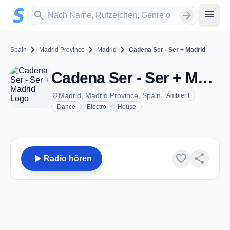
Zum Hauptinhalt springen
Sender suchen
menu
search
arrow_forward
chevron_right
chevron_right
chevron_right
Spain
Madrid Province
Madrid
Cadena Ser - Ser + Madrid
Cadena Ser - Ser + Madrid - FM 104.3 - Madrid
place
Madrid, Madrid Province, Spain
Ambient
Dance
Electro
House
play_arrow
favorite
share
Radio hören