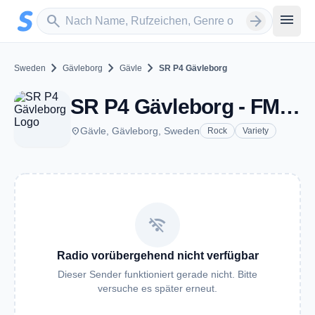
Zum Hauptinhalt springen
Sender suchen
menu
search
arrow_forward
chevron_right
chevron_right
chevron_right
Sweden
Gävleborg
Gävle
SR P4 Gävleborg
SR P4 Gävleborg - FM 102.0 - Gävle
place
Gävle, Gävleborg, Sweden
Rock
Variety
wifi_off
Radio vorübergehend nicht verfügbar
Dieser Sender funktioniert gerade nicht. Bitte
versuche es später erneut.