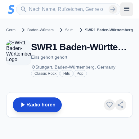
Zum Hauptinhalt springen
Sender suchen
menu
search
arrow_forward
chevron_right
chevron_right
chevron_right
Germany
Baden-Württemberg
Stuttgart
SWR1 Baden-Württemberg
SWR1 Baden-Württemberg - FM 94.7 - Stuttgart
Eins gehört gehört
place
Stuttgart, Baden-Württemberg, Germany
Classic Rock
Hits
Pop
play_arrow
favorite
share
Radio hören