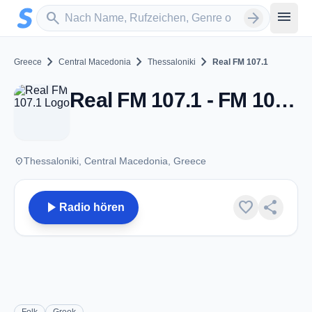
Zum Hauptinhalt springen
Sender suchen
menu
search
arrow_forward
chevron_right
chevron_right
chevron_right
Greece
Central Macedonia
Thessaloniki
Real FM 107.1
Real FM 107.1 - FM 107.1 - Thessaloniki
place
Thessaloniki, Central Macedonia, Greece
play_arrow
favorite
share
Radio hören