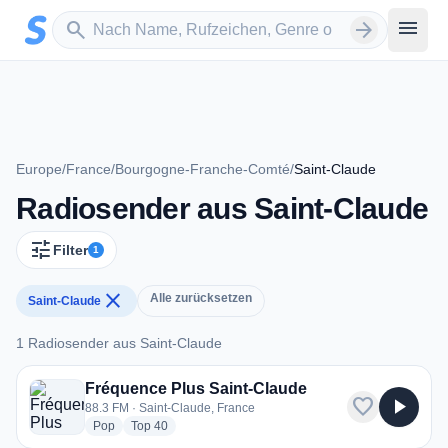
Zum Hauptinhalt springen
Sender suchen
menu
search
arrow_forward
Europe
/
France
/
Bourgogne-Franche-Comté
/
Saint-Claude
Radiosender aus Saint-Claude
tune
Filter
1
close
Alle zurücksetzen
Saint-Claude
1 Radiosender aus Saint-Claude
1 Radiosender aus Saint-Claude
Fréquence Plus Saint-Claude
favorite
play_arrow
88.3 FM · Saint-Claude, France
radio stations
radio stations
Pop
Top 40