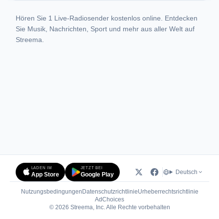
Hören Sie 1 Live-Radiosender kostenlos online. Entdecken
Sie Musik, Nachrichten, Sport und mehr aus aller Welt auf
Streema.
LADEN IM
JETZT BEI
Deutsch
App Store
Google Play
Nutzungsbedingungen
Datenschutzrichtlinie
Urheberrechtsrichtlinie
(öffnet in neuem Tab)
AdChoices
© 2026 Streema, Inc. Alle Rechte vorbehalten